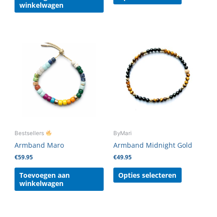
winkelwagen
Dit
product
heeft
meerdere
variaties.
Deze
optie
kan
gekozen
Bestsellers
ByMari
worden
Armband Maro
Armband Midnight Gold
op
€
59.95
€
49.95
de
productpag
Toevoegen aan
Opties selecteren
winkelwagen