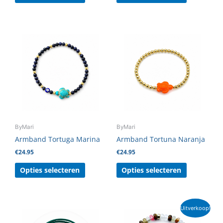
Dit
Dit
product
product
heeft
heeft
meerdere
meerdere
variaties.
variaties.
Deze
Deze
optie
optie
kan
kan
gekozen
gekozen
ByMari
ByMari
worden
worden
Armband Tortuga Marina
Armband Tortuna Naranja
op
op
€
24.95
€
24.95
de
de
productpagina
productpag
Opties selecteren
Opties selecteren
Oorspronkelijke
Huidige
Dit
Uitverkoop!
prijs
prijs
product
was:
is: