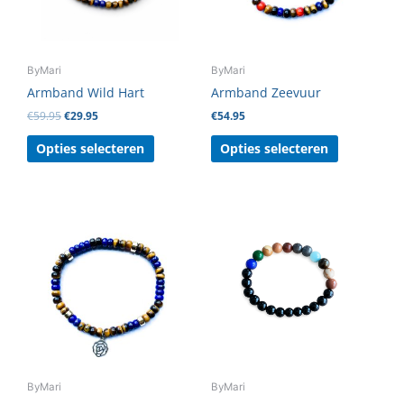
optie
optie
kan
kan
gekozen
gekozen
ByMari
ByMari
worden
worden
Armband Wild Hart
Armband Zeevuur
op
op
€
59.95
€
29.95
€
54.95
de
de
productpagina
productpag
Opties selecteren
Opties selecteren
Dit
product
heeft
meerdere
variaties.
Deze
optie
kan
gekozen
ByMari
ByMari
worden