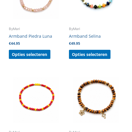
Deze
Deze
optie
optie
kan
kan
gekozen
gekozen
ByMari
ByMari
worden
worden
Armband Piedra Luna
Armband Selina
op
op
€
44.95
€
49.95
de
de
productpagina
productpag
Opties selecteren
Opties selecteren
Dit
Dit
product
product
heeft
heeft
meerdere
meerdere
variaties.
variaties.
Deze
Deze
optie
optie
kan
kan
gekozen
gekozen