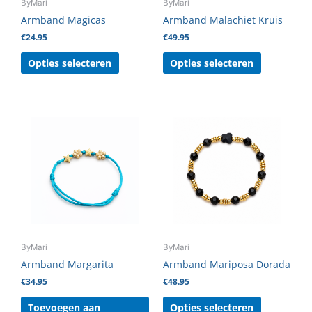
ByMari
ByMari
worden
worden
Armband Magicas
Armband Malachiet Kruis
op
op
€
24.95
€
49.95
de
de
productpagina
productpag
Opties selecteren
Opties selecteren
Dit
product
heeft
meerdere
variaties.
Deze
optie
kan
gekozen
ByMari
ByMari
worden
Armband Margarita
Armband Mariposa Dorada
op
€
34.95
€
48.95
de
productpag
Toevoegen aan
Opties selecteren