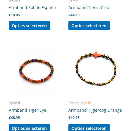
ByMari
ByMari
worden
worden
Armband Sol de España
Armband Tierra Cruz
op
op
€
19.95
€
44.95
de
de
productpagina
productpag
Opties selecteren
Opties selecteren
Dit
Dit
product
product
heeft
heeft
meerdere
meerdere
variaties.
variaties.
Deze
Deze
optie
optie
kan
kan
gekozen
gekozen
ByMari
Bestsellers
worden
worden
Armband Tiger Eye
Armband Tijgeroog Orange
op
op
€
48.95
€
49.95
de
de
productpagina
productpag
Opties selecteren
Opties selecteren