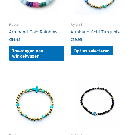
optie
kan
gekozen
ByMari
ByMari
worden
Armband Gold Rainbow
Armband Gold Turquoise
op
€
59.95
€
59.95
de
productpag
Toevoegen aan
Opties selecteren
winkelwagen
Dit
Dit
product
product
heeft
heeft
meerdere
meerdere
variaties.
variaties.
Deze
Deze
optie
optie
kan
kan
gekozen
gekozen