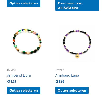
Opties selecteren
Toevoegen aan
winkelwagen
Dit
Dit
product
product
heeft
heeft
meerdere
meerdere
variaties.
variaties.
Deze
Deze
optie
optie
kan
kan
gekozen
gekozen
ByMari
ByMari
worden
worden
Armband Liora
Armband Luna
op
op
€
74.95
€
38.95
de
de
productpagina
productpag
Opties selecteren
Opties selecteren