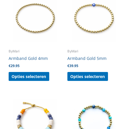
product
product
heeft
heeft
meerdere
meerdere
variaties.
variaties.
Deze
Deze
optie
optie
kan
kan
gekozen
gekozen
ByMari
ByMari
worden
worden
Armband Gold 4mm
Armband Gold 5mm
op
op
€
29.95
€
39.95
de
de
productpagina
productpag
Opties selecteren
Opties selecteren
Dit
product
heeft
meerdere
variaties.
Deze