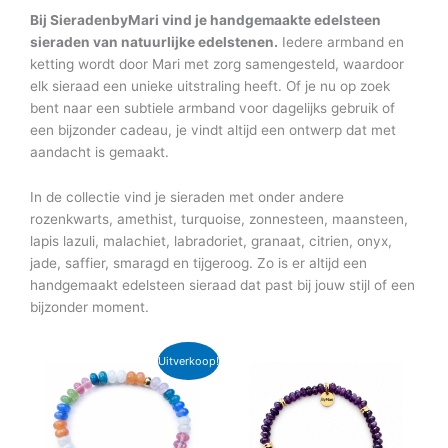
Bij SieradenbyMari vind je handgemaakte edelsteen
sieraden van natuurlijke edelstenen.
Iedere armband en
ketting wordt door Mari met zorg samengesteld, waardoor
elk sieraad een unieke uitstraling heeft. Of je nu op zoek
bent naar een subtiele armband voor dagelijks gebruik of
een bijzonder cadeau, je vindt altijd een ontwerp dat met
aandacht is gemaakt.
In de collectie vind je sieraden met onder andere
rozenkwarts, amethist, turquoise, zonnesteen, maansteen,
lapis lazuli, malachiet, labradoriet, granaat, citrien, onyx,
jade, saffier, smaragd en tijgeroog. Zo is er altijd een
handgemaakt edelsteen sieraad dat past bij jouw stijl of een
bijzonder moment.
Oorspronkelijke
Huidige
Dit
Dit
Uitverkoop!
prijs
prijs
product
product
was:
is:
€62.95.
€34.95.
heeft
heeft
meerdere
meerdere
variaties.
variaties.