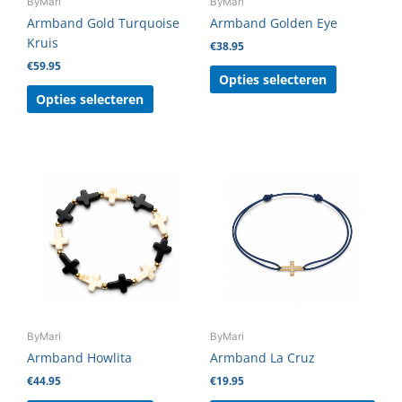
ByMari
ByMari
worden
worden
Armband Gold Turquoise
Armband Golden Eye
op
op
Kruis
€
38.95
de
de
€
59.95
productpagina
productpag
Opties selecteren
Opties selecteren
Dit
product
heeft
meerdere
variaties.
Deze
optie
kan
gekozen
ByMari
ByMari
worden
Armband Howlita
Armband La Cruz
op
€
44.95
€
19.95
de
productpagina