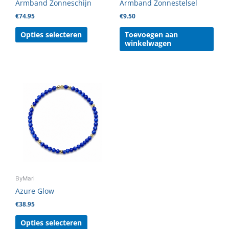
Armband Zonneschijn
Armband Zonnestelsel
op
€
74.95
€
9.50
de
productpagina
Opties selecteren
Toevoegen aan
winkelwagen
Dit
product
heeft
meerdere
variaties.
Deze
optie
kan
gekozen
ByMari
worden
Azure Glow
op
€
38.95
de
productpagina
Opties selecteren