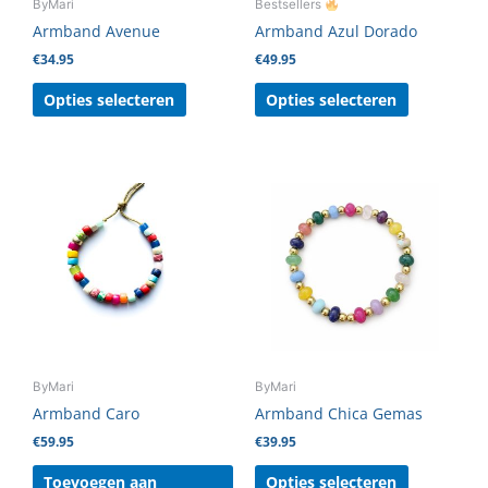
ByMari
Bestsellers
worden
worden
Armband Avenue
Armband Azul Dorado
op
op
€
34.95
€
49.95
de
de
productpagina
productpag
Opties selecteren
Opties selecteren
Dit
product
heeft
meerdere
variaties.
Deze
optie
kan
gekozen
ByMari
ByMari
worden
Armband Caro
Armband Chica Gemas
op
€
59.95
€
39.95
de
productpag
Toevoegen aan
Opties selecteren