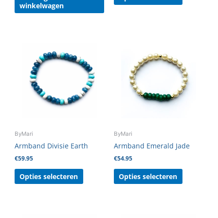
winkelwagen
Dit
Dit
product
product
heeft
heeft
meerdere
meerdere
variaties.
variaties.
Deze
Deze
optie
optie
kan
kan
gekozen
gekozen
ByMari
ByMari
worden
worden
Armband Divisie Earth
Armband Emerald Jade
op
op
€
59.95
€
54.95
de
de
productpagina
productpag
Opties selecteren
Opties selecteren
Dit
Dit