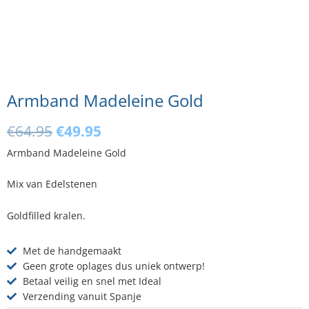
Armband Madeleine Gold
Oorspronkelijke
Huidige
€
64.95
€
49.95
prijs
prijs
Armband Madeleine Gold
was:
is:
€64.95.
€49.95.
Mix van Edelstenen
Goldfilled kralen.
Met de handgemaakt
Geen grote oplages dus uniek ontwerp!
Betaal veilig en snel met Ideal
Verzending vanuit Spanje