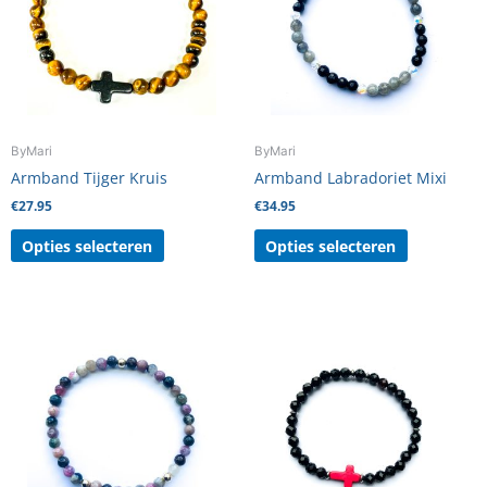
variaties.
variaties.
Deze
Deze
optie
optie
kan
kan
gekozen
gekozen
worden
worden
ByMari
ByMari
op
op
Armband Tijger Kruis
Armband Labradoriet Mixi
de
de
€
27.95
€
34.95
productpagina
productpag
Opties selecteren
Opties selecteren
Dit
product
heeft
meerdere
variaties.
Deze
optie