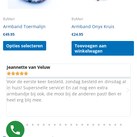
kan
gekozen
worden
ByMari
ByMari
op
Armband Toermalijn
Armband Onyx Kruis
de
€
49.95
€
24.95
productpagina
Opties selecteren
Toevoegen aan
winkelwagen
Margaret Berg





ld en dinsdag al
Al vaker iets besteld bij Mari. Ze maakt het h
en extra
jou eigen zin als je dit wilt.Top!
n past! Ben er