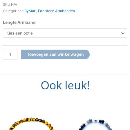
SKU
N/A
Categorieën
ByMari
,
Edelsteen Armbanden
Armband
Lengte Armband
Madeleine
Gold
aantal
Toevoegen aan winkelwagen
Ook leuk!
Dit
Dit
product
product
heeft
heeft
meerdere
meerdere