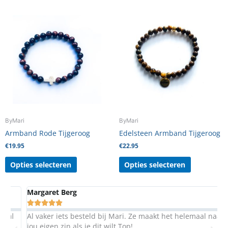
Dit
Dit
product
product
heeft
heeft
meerdere
meerdere
variaties.
variaties.
Deze
Deze
optie
optie
kan
kan
gekozen
gekozen
worden
worden
ByMari
ByMari
op
op
Armband Rode Tijgeroog
Edelsteen Armband Tijgeroog
de
de
€
19.95
€
22.95
productpagina
productpag
Opties selecteren
Opties selecteren
Margaret Berg
A





Al vaker iets besteld bij Mari. Ze maakt het helemaal naar
S
jou eigen zin als je dit wilt.Top!
b