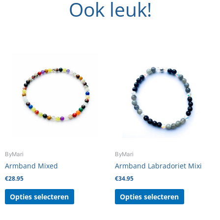
Ook leuk!
Dit
Dit
product
product
heeft
heeft
meerdere
meerdere
variaties.
variaties.
Deze
Deze
optie
optie
kan
kan
gekozen
gekozen
worden
worden
ByMari
ByMari
op
op
Armband Mixed
Armband Labradoriet Mixi
de
de
€
28.95
€
34.95
productpagina
productpag
Opties selecteren
Opties selecteren