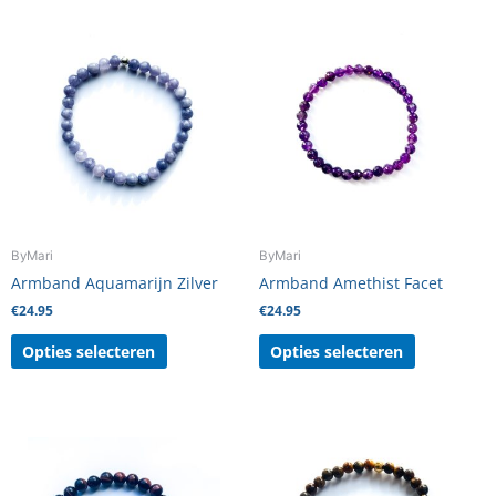
Dit
Dit
product
product
heeft
heeft
meerdere
meerdere
variaties.
variaties.
Deze
Deze
optie
optie
kan
kan
gekozen
gekozen
worden
worden
ByMari
ByMari
op
op
Armband Aquamarijn Zilver
Armband Amethist Facet
de
de
€
24.95
€
24.95
productpagina
productpag
Opties selecteren
Opties selecteren
Dit
Dit
product
product
heeft
heeft