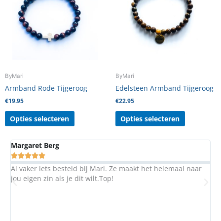
meerdere
meerdere
variaties.
variaties.
Deze
Deze
optie
optie
kan
kan
gekozen
gekozen
worden
worden
ByMari
ByMari
op
op
Armband Rode Tijgeroog
Edelsteen Armband Tijgeroog
de
de
€
19.95
€
22.95
productpagina
productpag
Opties selecteren
Opties selecteren
Margaret Berg
A





Al vaker iets besteld bij Mari. Ze maakt het helemaal naar
S
jou eigen zin als je dit wilt.Top!
b