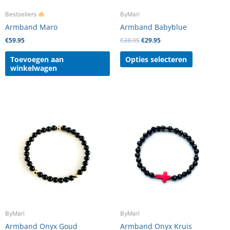
worden
Bestsellers
ByMari
op
Armband Maro
Armband Babyblue
de
€
59.95
€
38.95
€
29.95
productpag
Toevoegen aan
Opties selecteren
winkelwagen
Dit
product
heeft
meerdere
variaties.
Deze
optie
kan
gekozen
worden
ByMari
ByMari
op
Armband Onyx Goud
Armband Onyx Kruis
de