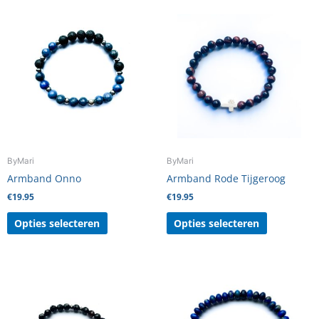
Dit
Dit
product
product
heeft
heeft
meerdere
meerdere
variaties.
variaties.
Deze
Deze
optie
optie
kan
kan
gekozen
gekozen
worden
worden
ByMari
ByMari
op
op
Armband Onno
Armband Rode Tijgeroog
de
de
€
19.95
€
19.95
productpagina
productpag
Opties selecteren
Opties selecteren