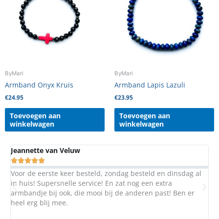
ByMari
ByMari
Armband Onyx Kruis
Armband Lapis Lazuli
€
24.95
€
23.95
Toevoegen aan
Toevoegen aan
winkelwagen
winkelwagen
Margaret Berg





 zondag besteld en dinsdag al
Al vaker iets besteld bij Mari. Z
 En zat nog een extra
jou eigen zin als je dit wilt.Top!
bij de anderen past! Ben er