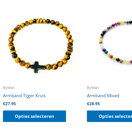
Dit
product
heeft
meerdere
variaties.
Deze
optie
kan
gekozen
worden
op
de
ByMari
ByMari
productpagina
Armband Tijger Kruis
Armband Mixed
€
27.95
€
28.95
Opties selecteren
Opties selecte