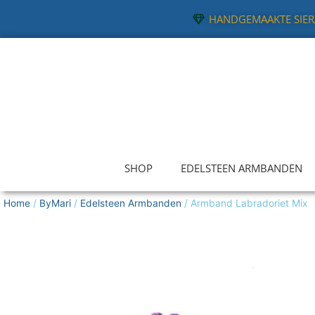
Ga
HANDGEMAAKTE SIE
naar
de
inhoud
SHOP
EDELSTEEN ARMBANDEN
Home
/
ByMari
/
Edelsteen Armbanden
/ Armband Labradoriet Mix