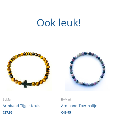
Ook leuk!
Dit
Dit
product
product
heeft
heeft
meerdere
meerdere
variaties.
variaties.
Deze
Deze
optie
optie
kan
kan
gekozen
gekozen
worden
worden
ByMari
ByMari
op
op
Armband Tijger Kruis
Armband Toermalijn
de
de
€
27.95
€
49.95
productpagina
productpag