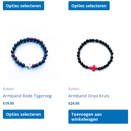
Opties selecteren
Opties selecteren
Dit
product
heeft
meerdere
variaties.
Deze
optie
kan
gekozen
worden
ByMari
ByMari
op
Armband Rode Tijgeroog
Armband Onyx Kruis
de
€
19.95
€
24.95
productpagina
Opties selecteren
Toevoegen aan
winkelwagen