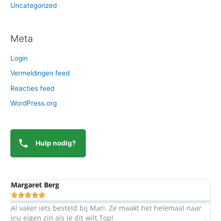
Uncategorized
Meta
Login
Vermeldingen feed
Reacties feed
WordPress.org
Hulp nodig?
Margaret Berg
A





Al vaker iets besteld bij Mari. Ze maakt het helemaal naar
S
jou eigen zin als je dit wilt.Top!
b