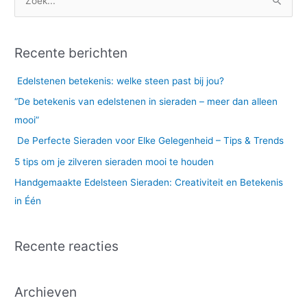
Z
o
e
Recente berichten
k
n
Edelstenen betekenis: welke steen past bij jou?
a
“De betekenis van edelstenen in sieraden – meer dan alleen
a
mooi”
r
De Perfecte Sieraden voor Elke Gelegenheid – Tips & Trends
:
5 tips om je zilveren sieraden mooi te houden
Handgemaakte Edelsteen Sieraden: Creativiteit en Betekenis
in Één
Recente reacties
Archieven