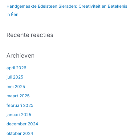
Handgemaakte Edelsteen Sieraden: Creativiteit en Betekenis
in Één
Recente reacties
Archieven
april 2026
juli 2025
mei 2025
maart 2025
februari 2025
januari 2025
december 2024
oktober 2024