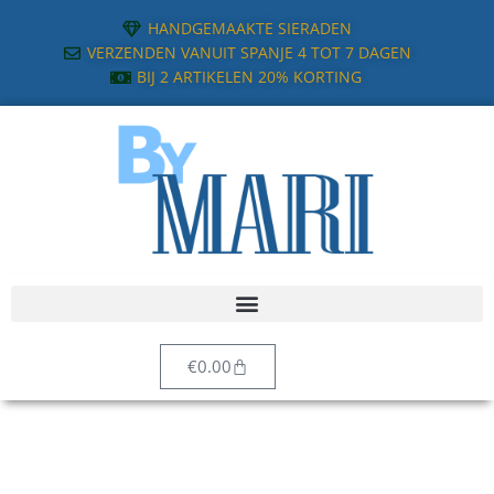
Ga
HANDGEMAAKTE SIERADEN
naar
VERZENDEN VANUIT SPANJE 4 TOT 7 DAGEN
de
BIJ 2 ARTIKELEN 20% KORTING
inhoud
Winkelwagen
€
0.00