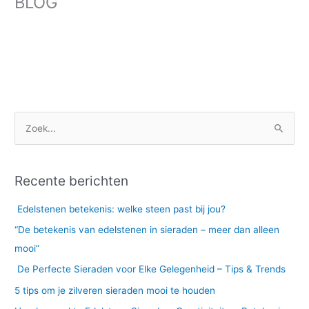
BLOG
Z
o
e
Recente berichten
k
n
Edelstenen betekenis: welke steen past bij jou?
a
“De betekenis van edelstenen in sieraden – meer dan alleen
a
mooi”
r
De Perfecte Sieraden voor Elke Gelegenheid – Tips & Trends
:
5 tips om je zilveren sieraden mooi te houden