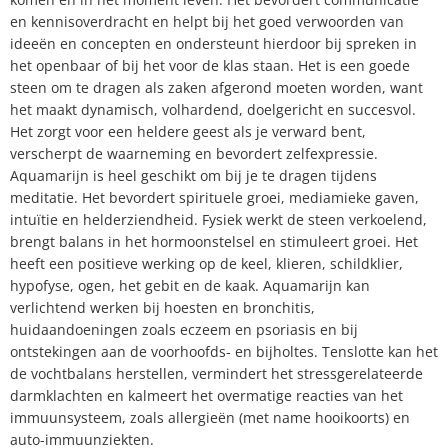
en kennisoverdracht en helpt bij het goed verwoorden van
ideeën en concepten en ondersteunt hierdoor bij spreken in
het openbaar of bij het voor de klas staan. Het is een goede
steen om te dragen als zaken afgerond moeten worden, want
het maakt dynamisch, volhardend, doelgericht en succesvol.
Het zorgt voor een heldere geest als je verward bent,
verscherpt de waarneming en bevordert zelfexpressie.
Aquamarijn is heel geschikt om bij je te dragen tijdens
meditatie. Het bevordert spirituele groei, mediamieke gaven,
intuïtie en helderziendheid. Fysiek werkt de steen verkoelend,
brengt balans in het hormoonstelsel en stimuleert groei. Het
heeft een positieve werking op de keel, klieren, schildklier,
hypofyse, ogen, het gebit en de kaak. Aquamarijn kan
verlichtend werken bij hoesten en bronchitis,
huidaandoeningen zoals eczeem en psoriasis en bij
ontstekingen aan de voorhoofds- en bijholtes. Tenslotte kan het
de vochtbalans herstellen, vermindert het stressgerelateerde
darmklachten en kalmeert het overmatige reacties van het
immuunsysteem, zoals allergieën (met name hooikoorts) en
auto-immuunziekten.