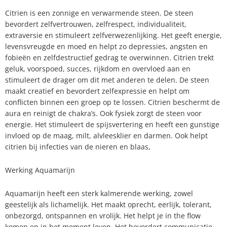
Citrien is een zonnige en verwarmende steen. De steen
bevordert zelfvertrouwen, zelfrespect, individualiteit,
extraversie en stimuleert zelfverwezenlijking. Het geeft energie,
levensvreugde en moed en helpt zo depressies, angsten en
fobieën en zelfdestructief gedrag te overwinnen. Citrien trekt
geluk, voorspoed, succes, rijkdom en overvloed aan en
stimuleert de drager om dit met anderen te delen. De steen
maakt creatief en bevordert zelfexpressie en helpt om
conflicten binnen een groep op te lossen. Citrien beschermt de
aura en reinigt de chakra’s. Ook fysiek zorgt de steen voor
energie. Het stimuleert de spijsvertering en heeft een gunstige
invloed op de maag, milt, alvleesklier en darmen. Ook helpt
citrien bij infecties van de nieren en blaas,
Werking Aquamarijn
Aquamarijn heeft een sterk kalmerende werking, zowel
geestelijk als lichamelijk. Het maakt oprecht, eerlijk, tolerant,
onbezorgd, ontspannen en vrolijk. Het helpt je in the flow
komen en in het moment leven. Het bevordert communicatie