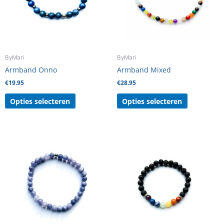
Deze
Deze
optie
optie
kan
kan
gekozen
gekozen
worden
worden
ByMari
ByMari
op
op
Armband Onno
Armband Mixed
de
de
€
19.95
€
28.95
productpagina
productpag
Opties selecteren
Opties selecteren
Dit
Dit
product
product
heeft
heeft
meerdere
meerdere
variaties.
variaties.
Deze
Deze
optie
optie
kan
kan