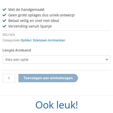
Met de handgemaakt
Geen grote oplages dus uniek ontwerp!
Betaal veilig en snel met Ideal
Verzending vanuit Spanje
SKU
N/A
Categorieën
ByMari
,
Edelsteen Armbanden
Armband
Lengte Armband
Opaal
Pink
ByMari
aantal
Toevoegen aan winkelwagen
Ook leuk!