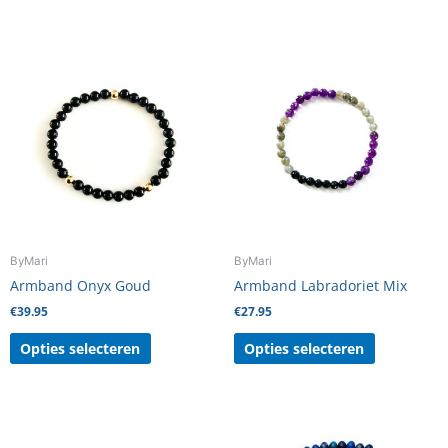
Dit
Dit
product
product
heeft
heeft
meerdere
meerdere
variaties.
variaties.
Deze
Deze
optie
optie
kan
kan
gekozen
gekozen
worden
worden
ByMari
ByMari
op
op
Armband Onyx Goud
Armband Labradoriet Mix
de
de
€
39.95
€
27.95
productpagina
productpag
Opties selecteren
Opties selecteren