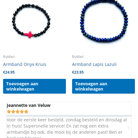
ByMari
ByMari
Armband Onyx Kruis
Armband Lapis Lazuli
€
24.95
€
23.95
Toevoegen aan
Toevoegen aan
winkelwagen
winkelwagen
Margaret Berg





steld en dinsdag al
Al vaker iets besteld bij Mari. Ze maakt het
g een extra
jou eigen zin als je dit wilt.Top!
eren past! Ben er