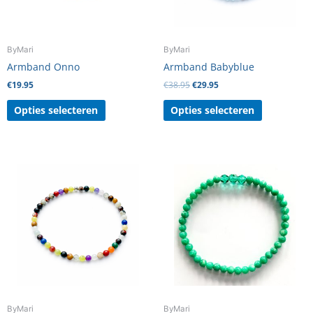
kan
kan
gekozen
gekozen
worden
worden
ByMari
ByMari
op
op
Armband Onno
Armband Babyblue
de
de
€
19.95
€
38.95
€
29.95
productpagina
productpag
Opties selecteren
Opties selecteren
Dit
product
heeft
meerdere
variaties.
Deze
optie
kan
gekozen
worden
ByMari
ByMari