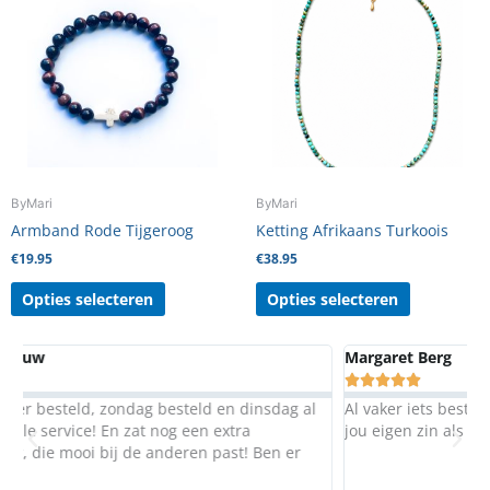
heeft
heeft
meerdere
meerdere
variaties.
variaties.
Deze
Deze
optie
optie
kan
kan
gekozen
gekozen
worden
worden
ByMari
ByMari
op
op
Armband Rode Tijgeroog
Ketting Afrikaans Turkoois
de
de
€
19.95
€
38.95
productpagina
productpag
Opties selecteren
Opties selecteren
Margaret Berg





g al
Al vaker iets besteld bij Mari. Ze maakt het helemaal naar
jou eigen zin als je dit wilt.Top!
er