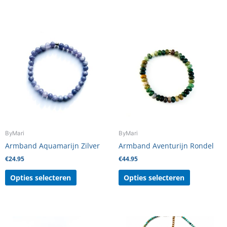
Dit
Dit
product
product
heeft
heeft
meerdere
meerdere
variaties.
variaties.
Deze
Deze
optie
optie
kan
kan
gekozen
gekozen
worden
worden
ByMari
ByMari
op
op
Armband Aquamarijn Zilver
Armband Aventurijn Rondel
de
de
€
24.95
€
44.95
productpagina
productpag
Opties selecteren
Opties selecteren
Dit
Dit
product
product