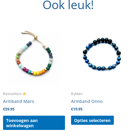
Ook leuk!
Dit
product
heeft
meerdere
variaties.
Deze
optie
kan
gekozen
worden
Bestsellers
ByMari
op
Armband Maro
Armband Onno
de
€
59.95
€
19.95
productpag
Toevoegen aan
Opties selecteren
winkelwagen