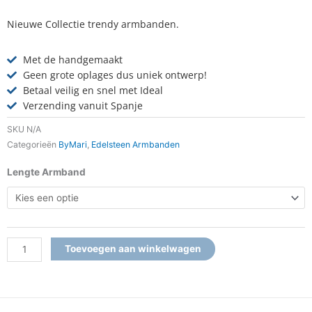
Nieuwe Collectie trendy armbanden.
Met de handgemaakt
Geen grote oplages dus uniek ontwerp!
Betaal veilig en snel met Ideal
Verzending vanuit Spanje
SKU
N/A
Categorieën
ByMari
,
Edelsteen Armbanden
Armband
Lengte Armband
Dulce
Gold
aantal
Toevoegen aan winkelwagen