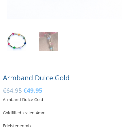
Armband Dulce Gold
Oorspronkelijke
Huidige
€
64.95
€
49.95
prijs
prijs
Armband Dulce Gold
was:
is:
€64.95.
€49.95.
Goldfilled kralen 4mm.
Edelstenenmix.