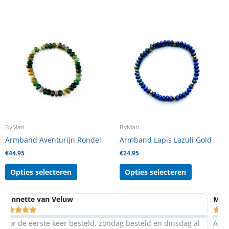
Dit
Dit
product
product
heeft
heeft
meerdere
meerdere
variaties.
variaties.
Deze
Deze
optie
optie
kan
kan
gekozen
gekozen
worden
worden
ByMari
ByMari
op
op
Armband Aventurijn Rondel
Armband Lapis Lazuli Gold
de
de
€
44.95
€
24.95
productpagina
productpag
Opties selecteren
Opties selecteren
Margaret Berg





sdag al
Al vaker iets besteld bij Mari. Ze maakt het helemaal na