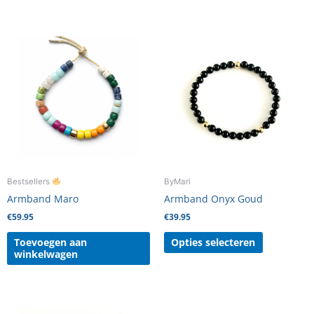
Dit
product
heeft
meerdere
variaties.
Deze
optie
kan
gekozen
worden
Bestsellers
ByMari
op
Armband Maro
Armband Onyx Goud
de
€
59.95
€
39.95
productpag
Toevoegen aan
Opties selecteren
winkelwagen