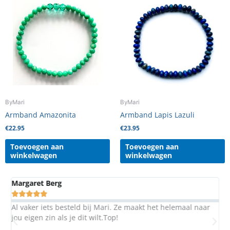
ByMari
ByMari
Armband Amazonita
Armband Lapis Lazuli
€
22.95
€
23.95
Toevoegen aan
Toevoegen aan
winkelwagen
winkelwagen
Margaret Berg
A





Al vaker iets besteld bij Mari. Ze maakt het helemaal naar
S
jou eigen zin als je dit wilt.Top!
b