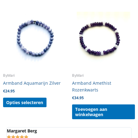
Dit
product
heeft
meerdere
variaties.
Deze
optie
kan
gekozen
worden
ByMari
ByMari
op
Armband Aquamarijn Zilver
Armband Amethist
de
Rozenkwarts
€
24.95
productpagina
€
34.95
Opties selecteren
Toevoegen aan
winkelwagen
Margaret Berg
A




