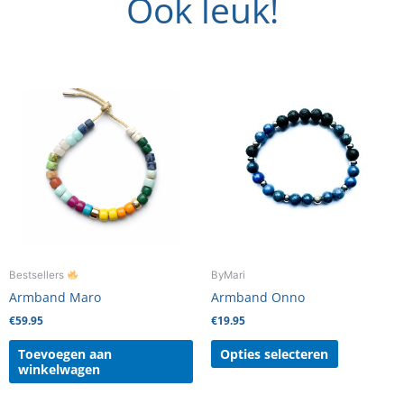
Ook leuk!
Dit
product
heeft
meerdere
variaties.
Deze
optie
kan
gekozen
worden
Bestsellers
ByMari
op
Armband Maro
Armband Onno
de
€
59.95
€
19.95
productpag
Toevoegen aan
Opties selecteren
winkelwagen